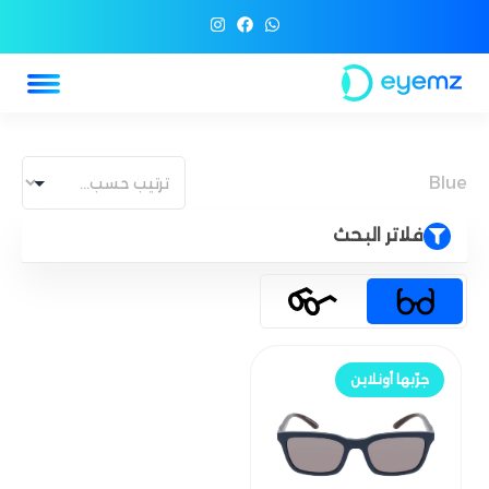
Blue
فلاتر البحث
جرّب أونلاين
جرّبها أونلاين