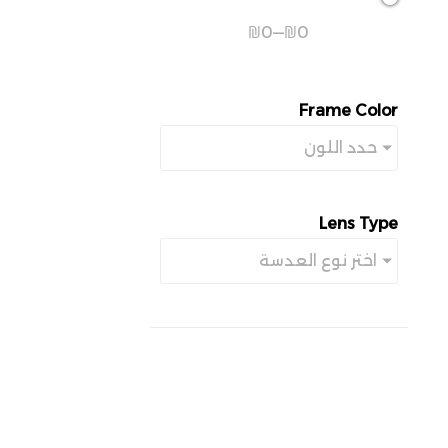
₪
0
—
₪
0
Frame Color
حدد اللون
Lens Type
اختر نوع العدسة