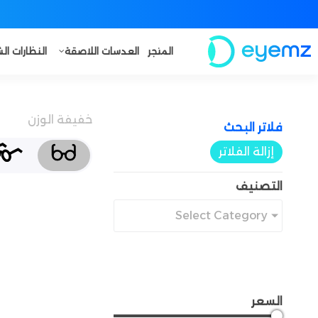
المتجر
العدسات اللاصقة
النظارات ا
خفيفة الوزن
فلاتر البحث​
إزالة الفلاتر
التصنيف
Select Category
السعر