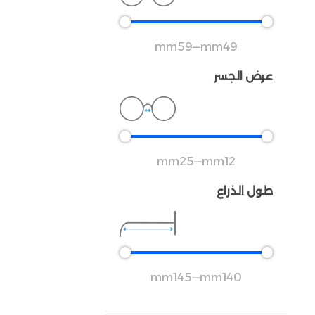
mm
59
—
mm
49
عرض الجسر
mm
25
—
mm
12
طول الذراع
mm
145
—
mm
140