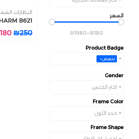
النظارات الشم
النظارات الشم
السعر
HARM B621
HARM B621
180
180
₪
₪
250
250
₪
1980
—
₪
180
Product Badge
تخفيض
×
Gender
اختر الجنس
Frame Color
حدد اللون
Frame Shape
اختر شكل الإطار