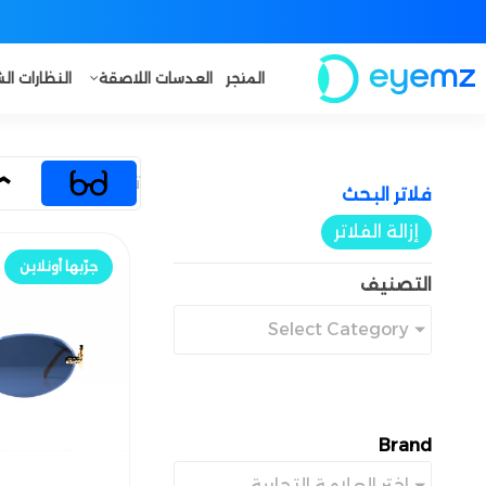
المتجر
العدسات اللاصقة
النظارات ا
تخفيض
فلاتر البحث​
إزالة الفلاتر
جرّب أونلاين
جرّبها أونلاين
التصنيف
Select Category
Brand
اختر العلامة التجارية