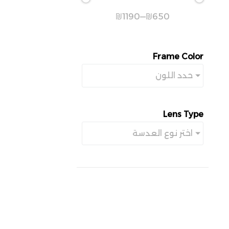
₪
1190
—
₪
650
Frame Color
حدد اللون
Lens Type
اختر نوع العدسة