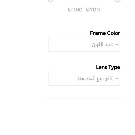
₪
1010
—
₪
700
Frame Color
حدد اللون
Lens Type
اختر نوع العدسة