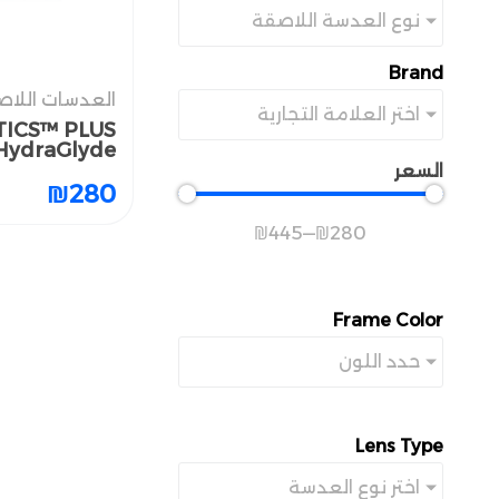
نوع العدسة اللاصقة​
Brand
العدسات اللاص
العدسات اللاص
اختر العلامة التجارية
TICS™ PLUS
TICS™ PLUS
HydraGlyde™
HydraGlyde™
السعر
₪
₪
280
280
₪
445
—
₪
280
Frame Color
حدد اللون
Lens Type
اختر نوع العدسة