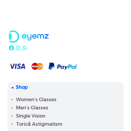
₪
220
₪
160
₪
220
₪
160
Shop
Women’s Glasses
Men’s Glasses
Single Vision
Toric& Astigmatism