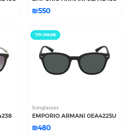
₪
₪
550
550
TRY ONLINE
جرّب أونلاين
Sunglasses
النظارات الشمسية
4238
4238
EMPORIO ARMANI 0EA4225U
EMPORIO ARMANI 0EA4225U
₪
₪
480
480