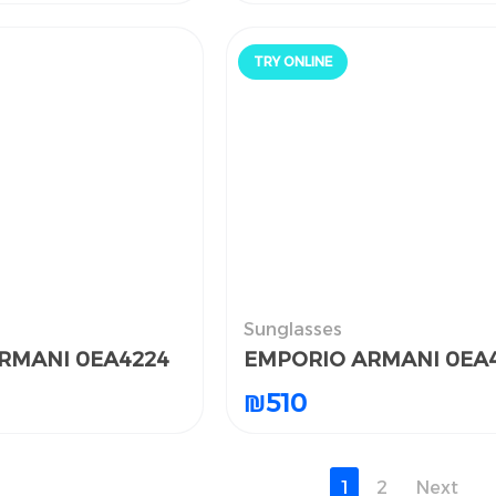
TRY ONLINE
جرّب أونلاين
الن
Sunglasses
النظارات الشمسية
RMANI 0EA4224
RMANI 0EA4224
EMPORIO ARMANI 0EA
EMPORIO ARMANI 0EA
₪
₪
510
510
1
1
2
2
Next
Next