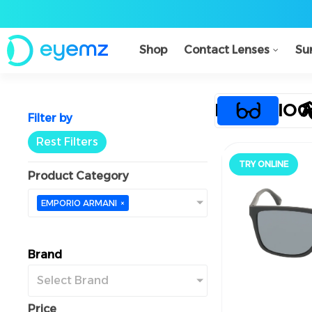
Shop
Contact Lenses
Su
EMPORIO 
Filter by
Rest Filters
TRY ONLINE
جرّب أونلاين
Product Category
EMPORIO ARMANI
×
Brand
Select Brand
Price