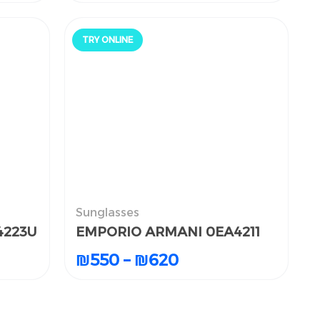
TRY ONLINE
جرّب أونلاين
Sunglasses
النظارات الشمسية
4223U
4223U
EMPORIO ARMANI 0EA4211
EMPORIO ARMANI 0EA4211
₪
₪
550
550
–
–
₪
₪
620
620