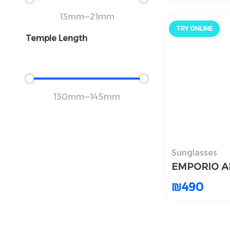
13
mm
—
21
mm
TRY ONLINE
جرّب أونلاين
Temple Length
130
mm
—
145
mm
Sunglasses
ظارات الشمسية
EMPORIO A
EMPORIO A
₪
₪
490
490