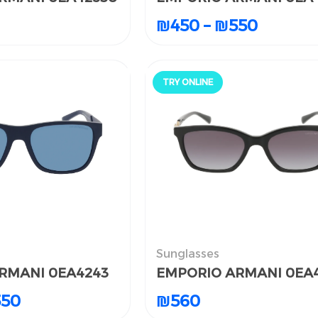
₪
₪
450
450
–
–
₪
₪
550
550
TRY ONLINE
جرّب أونلاين
الن
Sunglasses
النظارات الشمسية
RMANI 0EA4243
RMANI 0EA4243
EMPORIO ARMANI 0EA
EMPORIO ARMANI 0EA
550
550
₪
₪
560
560