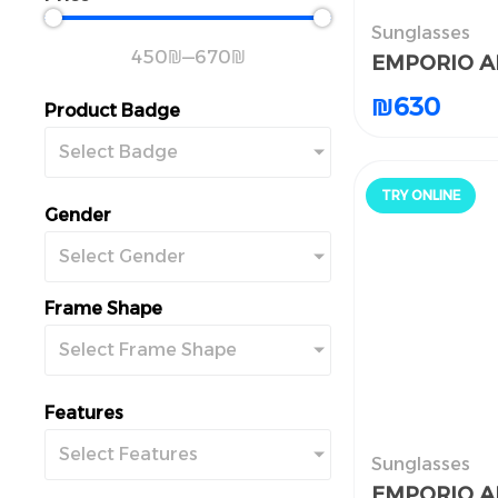
Sunglasses
ظارات الشمسية
450
₪
—
670
₪
EMPORIO A
EMPORIO A
₪
₪
630
630
Product Badge
Select Badge
TRY ONLINE
جرّب أونلاين
Gender
Select Gender
Frame Shape
Select Frame Shape
Features
Select Features
Sunglasses
ظارات الشمسية
EMPORIO A
EMPORIO A