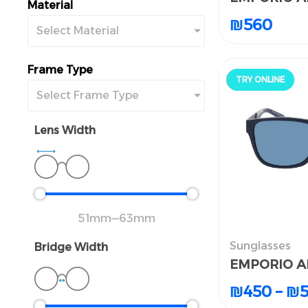
Material
₪
₪
560
560
Select Material
Frame Type
TRY ONLINE
جرّب أونلاين
Select Frame Type
Lens Width
51
mm
—
63
mm
Sunglasses
ظارات الشمسية
Bridge Width
EMPORIO A
EMPORIO A
₪
₪
450
450
–
–
₪
₪