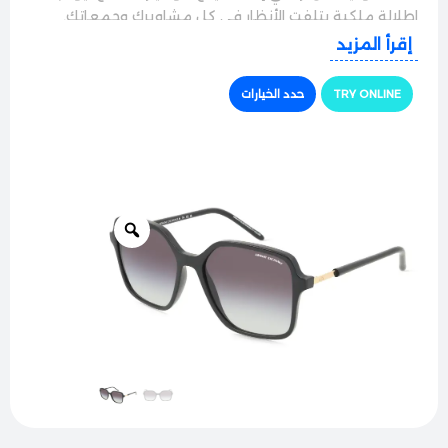
إطلالة ملكية بتلفت الأنظار في كل مشاويرك وجمعاتك.
إقرأ المزيد
الجودة والراحة
النظارة بتيجي بإطار كامل مريح وخفيف الوزن، مصنوع من
TRY ONLINE
حدد الخيارات
مواد عالية الجودة والمتانة مع لمسات ناعمة بتضمن لِك
أعلى درجات المتانة وتحمل الاستخدام اليومي المستمر،
وبنفس الوقت الإطار خفيف ومريح جداً على الوجه وما بسبّب
أي ضغط على الأنف.
حماية وأداء ممتاز
مجهزة بعدسات أصلية راقية وعالية النقاء بتوفر حماية
كاملة 100% من أشعة الشمس والأشعة فوق البنفسجية
الضارة، العدسات بتيجي بتدرج ألوان ساحر بساعد على تصفية
التوهج القوي والأشعة المزعجة بفعالية ممتازة عشان تريّح
العين بالكامل وتضمن لِك رؤية واضحة ونقية وقت السواقة
والطلعات.
الأناقة والتفاصيل
التميز في هاد الموديل بيكمل في اللمسة الشبابية اللافتة؛