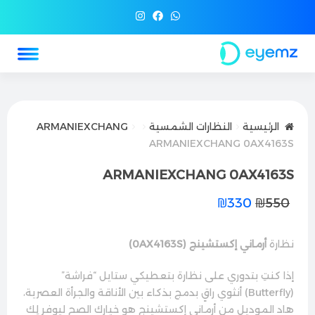
الرئيسية
النظارات الشمسية
ARMANIEXCHANG
ARMANIEXCHANG 0AX4163S
ARMANIEXCHANG 0AX4163S
₪
330
₪
550
نظارة
أرماني إكستشينج (0AX4163S)
إذا كنتِ بتدوري على نظارة بتعطيكي ستايل “فراشة”
(Butterfly) أنثوي راقٍ بدمج بذكاء بين الأناقة والجرأة العصرية،
هاد الموديل من أرماني إكستشينج هو خيارك الصح ليوفر لِك