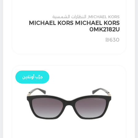
MICHAEL KORS
,
النظارات الشمسية
MICHAEL KORS MICHAEL KORS
0MK2182U
₪
630
جرّب أونلاين