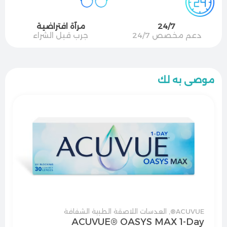
24/7
مرآة افتراضية
دعم مخصص 24/7
جرب قبل الشراء
موصى به لك
ACUVUE®
,
العدسات اللاصقة الطبية الشفافة
ACUVUE® OASYS MAX 1-Day