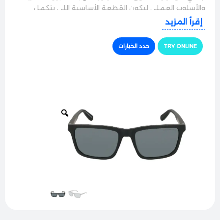
والأسلوب العملي ليكون القطعة الأساسية اللي بتكمل
كشختك وبتمنحك هيبة مميزة في السواقة والشغل وكل
إقرأ المزيد
مشاويرك.
TRY ONLINE
حدد الخيارات
الجودة والراحة
النظارة بتيجي بإطار كامل مريح وخفيف الوزن، مصنوع من
مواد عالية الجودة نخب أول بتتحمل الاستخدام اليومي الشاق
بامتياز. الإطار مصمم بعناية فائقة ليضمن لك ثباتاً ممتازاً
على الوجه وبدون ما يسبب أي علامات أو ضغط على الأنف
حتى مع اللبس المستمر.
حماية وأداء ممتاز
مجهزة بعدسات أصلية عالية النقاء بتوفر حماية كاملة
100% من أشعة الشمس والأشعة فوق البنفسجية الضارة.
العدسات بتعمل بكفاءة عالية على تصفية التوهج القوي
والأشعة المزعجة المنعكسة عن الطرق، عشان تريّح العين
بالكامل وتضمن لك رؤية واضحة ونقية جداً وقت السواقة.
الأناقة والتفاصيل