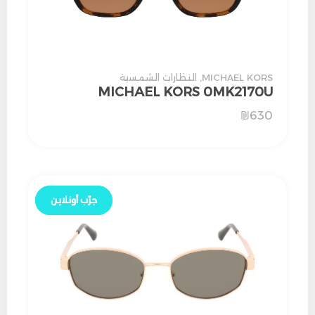
MICHAEL KORS
,
النظارات الشمسية
MICHAEL KORS 0MK2170U
₪
630
جرّب أونلاين
جرّب أونلاين