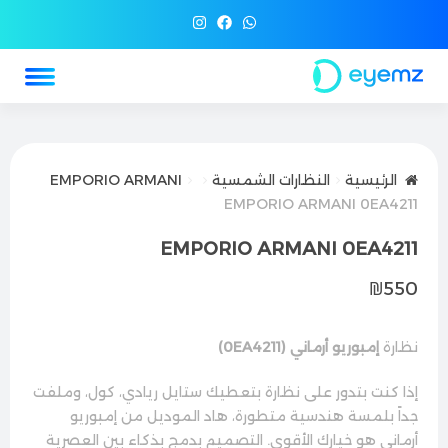
الرئيسية
النظارات الشمسية
EMPORIO ARMANI
EMPORIO ARMANI 0EA4211
EMPORIO ARMANI 0EA4211
₪
550
نظارة
إمبوريو أرماني (0EA4211)
إذا كنت بتدور على نظارة بتعطيك ستايل ريادي، كول، وملفت
جداً بلمسة هندسية متطورة، هاد الموديل من إمبوريو
أرماني هو خيارك الأقوى. التصميم بدمج بذكاء بين العصرية