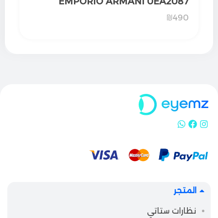
EMPORIO ARMANI 0EA2087
₪
490
المتجر
نظارات ستاتي