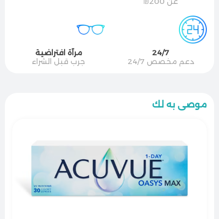
عن 200₪
24/7
مرآة افتراضية
دعم مخصص 24/7
جرب قبل الشراء
موصى به لك