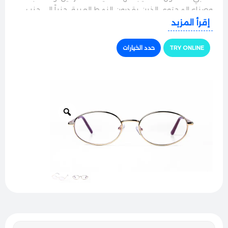
وصناع المحتوى الذين يقدرون النمط العريق جنباً إلى جنب
مع الميزات العملية الحديثة. النظارة مزودة بعدسات حماية
إقرأ المزيد
متطورة ضد الأشعة الزرقاء، حيث تحجب بفاعلية التوهج
الرقمي الصادر عن الشاشات، لتوفر لعينيك الراحة التامة خلال
TRY ONLINE
حدد الخيارات
ساعات العمل الطويلة أمام الحاسوب أو الهاتف الذكي.
المواصفات التقنية:
الخامة:
سبيكة معدنية رفيعة للغاية وعالية الجودة مع
طلاء مصقول ومقاوم لعوامل الاستخدام اليومي.
التصميم:
هيكل ريترو ناعم بكامل الإطار ذي زوايا بيضاوية
انسيابية مع جسر أنف مقوس بدقة.
تقنية العدسات:
حماية متطورة ضد الأشعة الزرقاء؛
مصممة لفلترة الضوء الرقمي الضار وتقليل إجهاد العين.
الملاءمة:
هيكل خفيف الوزن مزود بوسادات أنف مرنة
وقابلة للتعديل مع نهايات أذرع مريحة لثبات ممتاز طوال