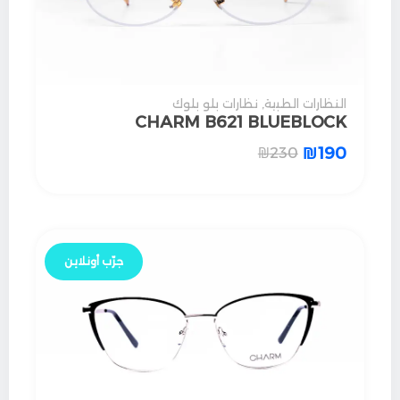
النظارات الطبية
,
نظارات بلو بلوك
CHARM B621 BLUEBLOCK
₪
190
₪
230
جرّب أونلاين