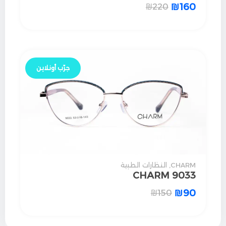
₪
160
₪
220
جرّب أونلاين
CHARM
,
النظارات الطبية
CHARM 9033
₪
90
₪
150