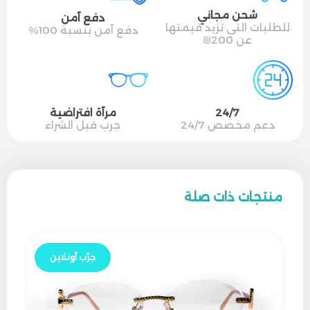
شحن مجاني
دفع آمن
للطلبات التي تزيد قيمتها
دفع آمن بنسبة 100%
عن 200₪
24/7
مرآة افتراضية
دعم مخصص 24/7
جرب قبل الشراء
منتجات ذات صلة
جرّب أونلاين