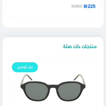
₪
225
₪
280
منتجات ذات صلة
جرّب أونلاين