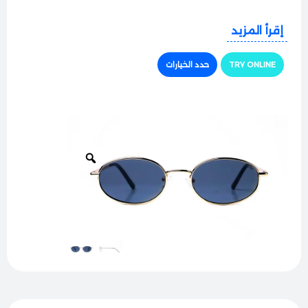
إقرأ المزيد
الجودة والراحة:
الإطار مصنوع من معدن فاخر ذو تصميم
رفيع يجمع بذكاء بين خفة الوزن الفائقة والمتانة العالية،
TRY ONLINE
حدد الخيارات
مما يضمن لك راحة تامة ومقاومة ممتازة للاستخدام
المستمر.
حماية مثالية:
عدساتها توفر حماية كاملة وأكيدة من أشعة
الشمس الضارة وتخفف التوهج بفعالية، لتمنحك رؤية
واضحة جداً ونقية ومريحة للعينين في كل مشاوير النهار
والطلعات.
الأناقة والتفاصيل:
يتميز الهيكل بالأذرع الانسيابية والنهايات
الناعمة المريحة خلف الأذن، مع ألوان حيوية متعددة ومميزة
لتناسب ذوقك الرفيع في اختيار إكسسواراتك الفاخرة.
الملاءمة:
تأتي بمقاس نسائي قياسي مع وسادات أنف قابلة
للتعديل تضمن ثباتاً مخصصاً ومريحاً على الوجه، وهي
مثالية جداً لأصحاب الوجوه الصغيرة والمتوسطة.
إزالة