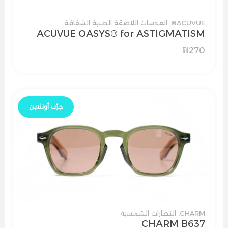
ACUVUE®
,
العدسات اللاصقة الطبية الشفافة
ACUVUE OASYS® for ASTIGMATISM
₪
270
جرّب أونلاين
CHARM
,
النظارات الشمسية
CHARM B637