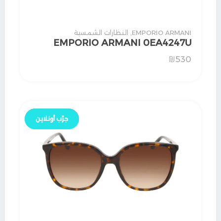
EMPORIO ARMANI
,
النظارات الشمسية
EMPORIO ARMANI 0EA4247U
₪
530
جرّب أونلاين
جرّب أونلاين