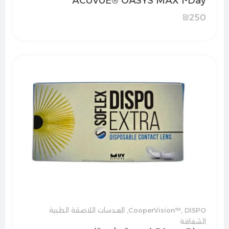
ACUVUE® OASYS MAX 1-Day
₪
250
DISPO
,
CooperVision™
,
العدسات اللاصقة الطبية
الشفافة