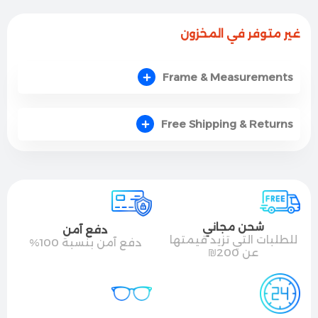
الأناقة والتفاصيل
فخامة الماركة الفرنسية العريقة بتنعكس بوضوح في
غير متوفر في المخزون
بساطة التصميم الراقي؛ الجسر المزدوج (Double Bridge)
المميز يضفي هيبة كلاسيكية جذابة، بينما تحمل الأذرع
Frame & Measurements
المعدنية النحيفة شعار سان لوران الناعم والمحفور بدقة، هاد
المزيج بضيف برستيج فوري لطلتك وبعكس ذوقك الرفيع
والمنظم.
Free Shipping & Returns
المقاس والملاءمة
بتيجي النظارة بمقاسات متناسقة ومدروسة بدقة لتعطي
ثباتاً ممتازاً يمنع انزلاقها، وهي خيار مثالي ومناسب جداً لأغلب
أشكال الوجوه، وخصوصاً الوجوه المتوسطة والعريضة اللي
بتبحث عن ستايل طيار فخم ومميز بامتياز.
شحن مجاني
دفع آمن
للطلبات التي تزيد قيمتها
دفع آمن بنسبة 100%
عن 200₪