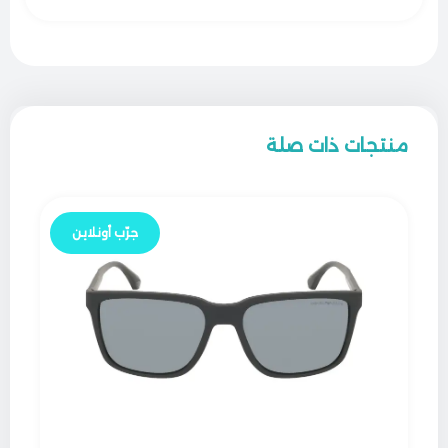
منتجات ذات صلة
جرّب أونلاين