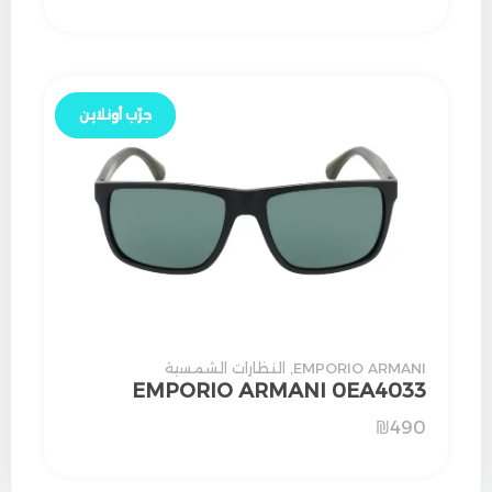
جرّب أونلاين
جرّب أونلاين
EMPORIO ARMANI
,
النظارات الشمسية
EMPORIO ARMANI 0EA4033
₪
490