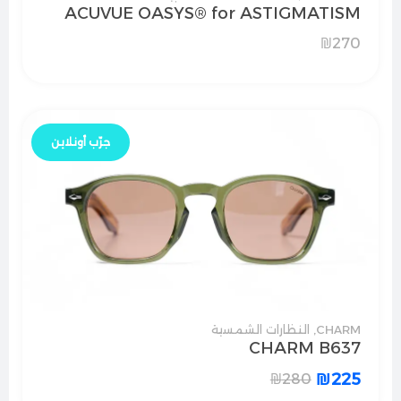
ACUVUE OASYS® for ASTIGMATISM
₪
270
جرّب أونلاين
CHARM
,
النظارات الشمسية
CHARM B637
₪
225
₪
280