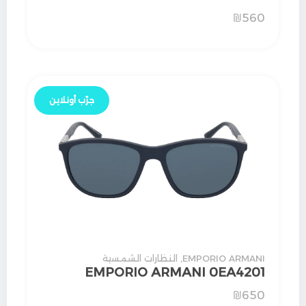
₪
560
جرّب أونلاين
EMPORIO ARMANI
,
النظارات الشمسية
EMPORIO ARMANI 0EA4201
₪
650