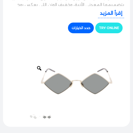
بتصميمها المعدني الأنيق وخفيف الوزن اللي بعكس روح
الفخامة النخبوية، لتمنحك برستيج خاص يناسب الشغل،
إقرأ المزيد
المناسبات، وسواقتك اليومية لتكون دايماً بكامل كشختك.
TRY ONLINE
حدد الخيارات
الجودة والراحة
النظارة بتيجي بإطار معدني رفيع وفائق الجودة والمتانة،
ومقاوم للصدأ بضمن لك استدامة ممتازة. ميزتها الرهيبة إنها
خفيفة جداً على الوجه وما بتعمل أي ثقل، ومجهزة بوسادات
أنف مريحة وقابلة للتعديل بتضمن لك ثباتاً بامتياز وراحة
كاملة طول فترة اللبس من الصبح للمسا بدون أي إزعاج.
حماية وأداء ممتاز
مجهزة بعدسات أصلية فائقة النقاء والوضوح بتوفر حماية
كاملة 100% من أشعة الشمس والأشعة فوق البنفسجية
الضارة. العدسات بتعمل بكفاءة عالية على حجب التوهج
القوي والأشعة المزعجة المنعكسة عن الطرق، عشان تريّح
عينك بالكامل وتضمن لك رؤية واضحة ونقية جداً ومريحة
وقت السواقة في الأيام المشمسة.