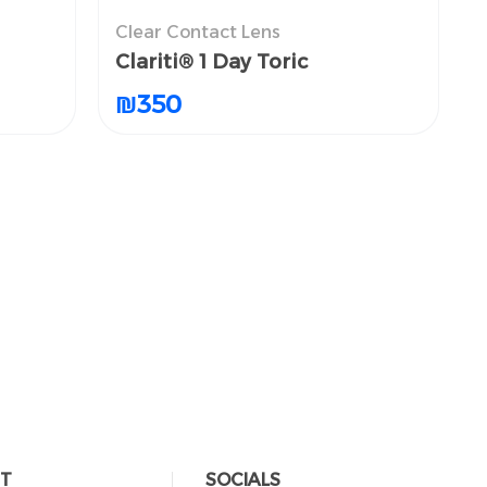
الع
Clear Contact Lens
العدسات اللاصقة الطبية الشفافة
Clariti® 1 Day Toric
Clariti® 1 Day Toric
₪
₪
350
350
T
SOCIALS