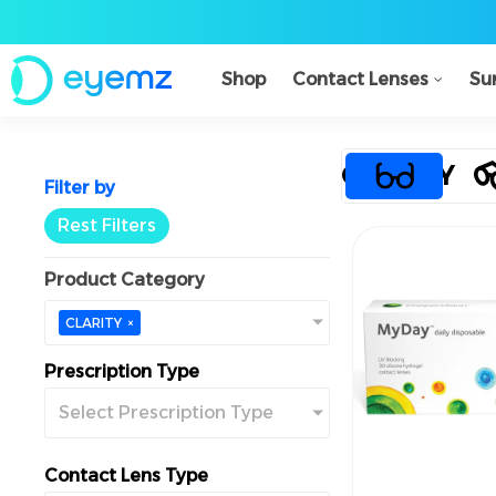
Shop
Contact Lenses
Su
CLARITY
Filter by
Rest Filters
Product Category
CLARITY
×
Prescription Type
Select Prescription Type
Contact Lens Type