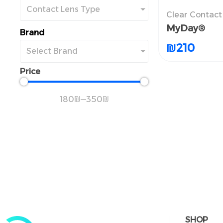
Contact Lens Type​
Clear Contact
لطبية الشفافة
MyDay®
MyDay®
Brand
₪
₪
210
210
Select Brand
Price
180
₪
—
350
₪
SHOP