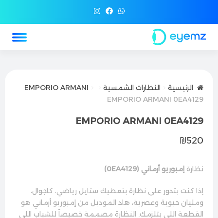
الرئيسية
النظارات الشمسية
EMPORIO ARMANI
EMPORIO ARMANI 0EA4129
EMPORIO ARMANI 0EA4129
₪
520
نظارة
إمبوريو أرماني (0EA4129)
إذا كنت بتدور على نظارة بتعطيك ستايل رياضي، كاجوال،
ومليان حيوية وعصرية، هاد الموديل من إمبوريو أرماني هو
القطعة اللي بتلزمك. النظارة مصممة خصيصاً للشباب اللي