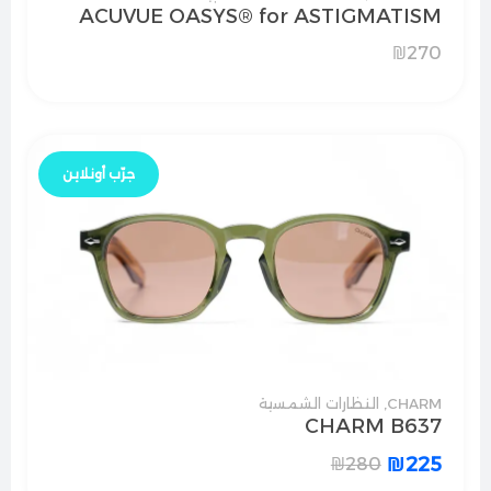
ACUVUE OASYS® for ASTIGMATISM
₪
270
جرّب أونلاين
CHARM
,
النظارات الشمسية
CHARM B637
₪
225
₪
280