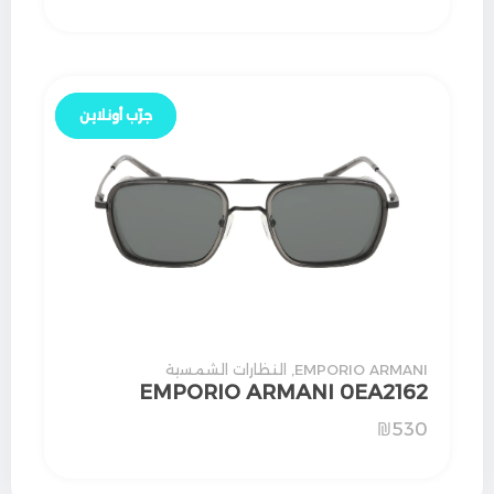
جرّب أونلاين
جرّب أونلاين
EMPORIO ARMANI
,
النظارات الشمسية
EMPORIO ARMANI 0EA2162
₪
530