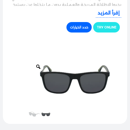
بحبوا الإطلالة المريحة والعملية بدون ما يتخلوا عن برستيج
وفخامة الماركة الإيطالية العريقة، وهي الخيار الصح لكل
إقرأ المزيد
مشاويرك، طلعاتك، وسواقتك اليومية.
TRY ONLINE
حدد الخيارات
الجودة والراحة
النظارة بتيجي بإطار كامل خفيف الوزن ومتين جداً، ومميز
بملمسه الناعم والمريح على الوجه. الإطار مصمم بطريقة
هندسية بتضمن ثبات عالي جداً، وما بتعمل أي ضغط على
الأنف أو ورا الأذنين، يعني بتقدر تلبسها لساعات طويلة في
الشمس وإنت مرتاح ومش حاسس بوزنها.
حماية وأداء ممتاز
مجهزة بعدسات أصلية فائقة النقاء والجودة، بتوفر حماية
كاملة 100% من أشعة الشمس والأشعة فوق البنفسجية
الضارة. العدسات بتعمل على تصفية التوهج القوي بامتياز
ومنع انعكاسات الضوء المزعجة، عشان تريّح عينك بالكامل
وتضمن لك رؤية واضحة ونقية وقت السواقة في الأيام
المشمسة.