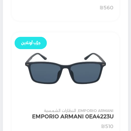
₪
560
جرّب أونلاين
جرّب أونلاين
EMPORIO ARMANI
,
النظارات الشمسية
EMPORIO ARMANI 0EA4223U
₪
510