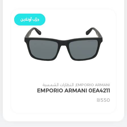
جرّب أونلاين
جرّب أونلاين
EMPORIO ARMANI
,
النظارات الشمسية
EMPORIO ARMANI 0EA4211
₪
550