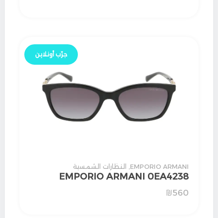
جرّب أونلاين
EMPORIO ARMANI
,
النظارات الشمسية
EMPORIO ARMANI 0EA4238
₪
560