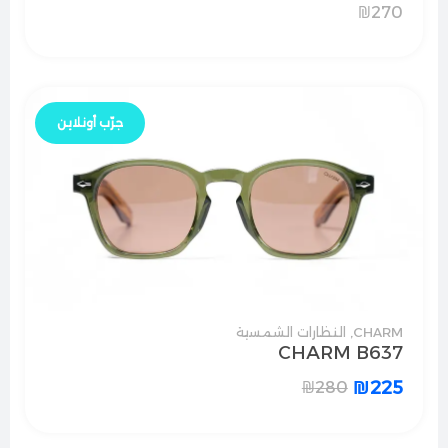
₪
270
جرّب أونلاين
CHARM
,
النظارات الشمسية
CHARM B637
₪
225
₪
280