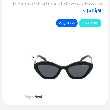
أحدث صيحات الموضة العالمية، وبنفس الوقت بتحافظ على
اللمسة الفخمة والبرستيج الخاص بالماركة الإيطالية العريقة،
إقرأ المزيد
لتكون رفيقك المثالي في السواقة، الشغل، وكل مشاويرك.
TRY ONLINE
حدد الخيارات
الجودة والراحة
النظارة بتيجي بإطار كامل عريض ومتين، مصنوع من مادة
الأسيتات الفاخرة نخب أول بتتحمل الاستخدام اليومي الشاق
بامتياز. بالرغم من التصميم البارز والقوي للإطار، إلا إنه بيتميز
بخفة وزن رهيبة على الوجه، وما بسبّب أي ضغط أو إزعاج على
الأنف أو ورا الأذن، وبضمن لك راحة تامة طول فترة اللبس.
حماية وأداء ممتاز
مجهزة بعدسات برادا الأصلية فائقة النقاء والجودة، بتوفر
حماية كاملة 100% من أشعة الشمس والأشعة فوق
البنفسجية الضارة. العدسات بتعمل بكفاءة عالية على حجب
التوهج القوي والأشعة المزعجة المنعكسة عن الطرق،
عشان تريّح عينك بالكامل وتضمن لك رؤية واضحة ونقية جداً
ومريحة وقت السواقة في الأيام المشمسة.