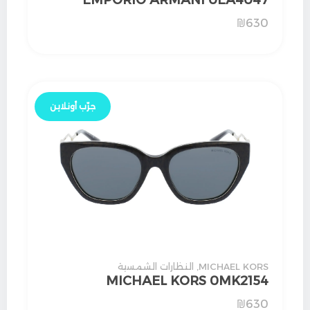
EMPORIO ARMANI 0EA4047
₪
630
جرّب أونلاين
MICHAEL KORS
,
النظارات الشمسية
MICHAEL KORS 0MK2154
₪
630