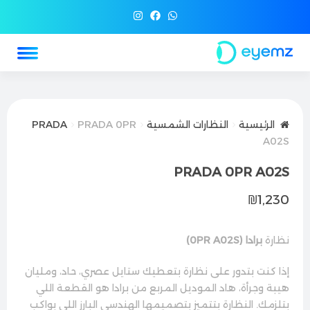
الرئيسية
النظارات الشمسية
PRADA 0PR
PRADA
A02S
PRADA 0PR A02S
₪
1,230
نظارة
برادا (0PR A02S)
إذا كنت بتدور على نظارة بتعطيك ستايل عصري، حاد، ومليان
هيبة وجرأة، هاد الموديل المربع من برادا هو القطعة اللي
بتلزمك. النظارة بتتميز بتصميمها الهندسي البارز اللي بواكب