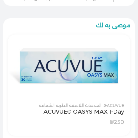
موصى به لك
ACUVUE®
,
العدسات اللاصقة الطبية الشفافة
ACUVUE® OASYS MAX 1-Day
₪
250