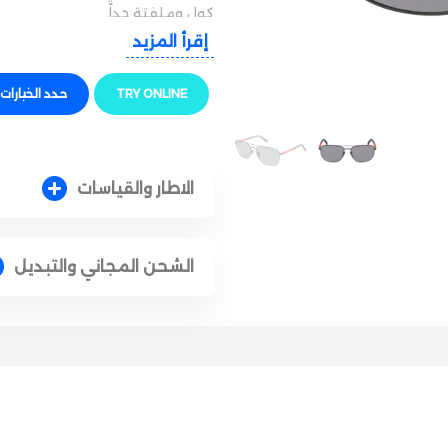
كول وملفتة جداً.
إقرأ المزيد
الجودة والراحة
النظارة بتيجي بإطار معدني خفيف 
TRY ONLINE
حدد الخيارات
اليومي القوي. الإطار مجهز بقطع
ثبات النظارة على الوجه بامتياز و
حماية وأداء ممتاز
الاطار والقياسات
البنفسجية الضارة. العدسات بتعم
المنعكسة عن الطرق، عشان تريّح 
الشحن المجاني والتبديل
وقت السواقة في الأيام المشمسة
الأناقة والتفاصيل
السر في تميز هاي النظارة هو الم
المطاطية وبتحمل الخط الأحمر الشه
وفخامة فورية لكشختك وبعكس ذوق
المقاس والملاءمة