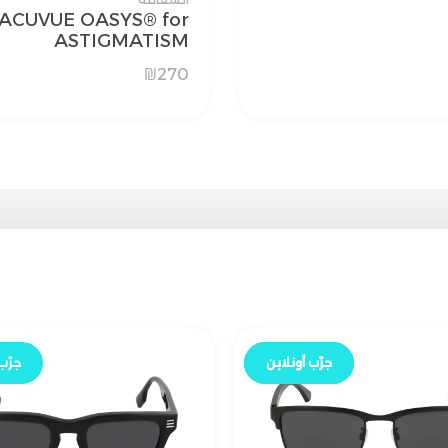
ACUVUE OASYS® for
ASTIGMATISM
₪
270
جرّب أونلاين
جرّب أونلاين
جرّب