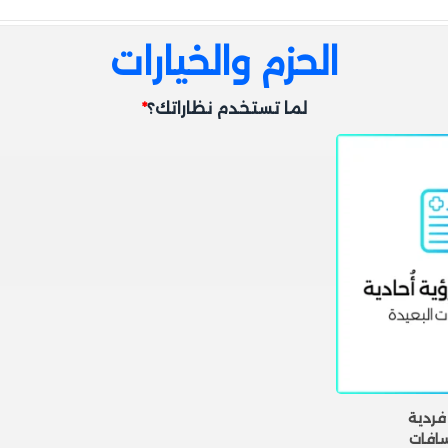
بفضل تصميمها الهندسي الذكي ومق
بثبات كامل، وهي خيار مثالي ومن
الحزم والخيارات
متوازن وأنيق لأغلب أشكال الوجوه.
لما تستخدم نظاراتك؟
*
فردية
افات