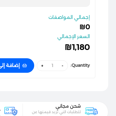
إجمالي المواصفات
₪0
السعر الإجمالي
₪
1,180
إضافة إلى
Quantity:
+
-
شحن مجاني
د
للطلبات التي تزيد قيمتها عن
د