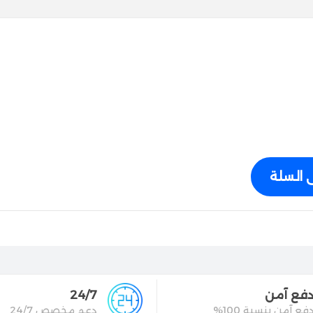
 السلة
فع آمن
24/7
فع آمن بنسبة 100%
دعم مخصص 24/7