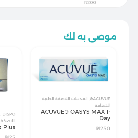
200₪
موصى به لك
ACUVUE®
,
العدسات اللاصقة الطبية
الشفافة
ACUVUE® OASYS MAX 1-
™
,
DISPO
Day
اللاصقة 
Dispo Plus (
₪
250
₪
25