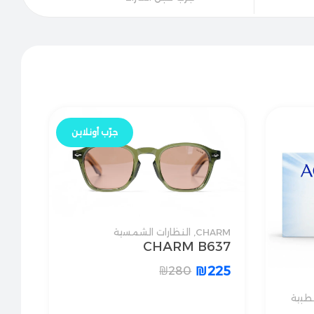
جرّب أونلاين
CHARM
,
النظارات الشمسية
CHARM B637
₪
225
₪
280
طبية