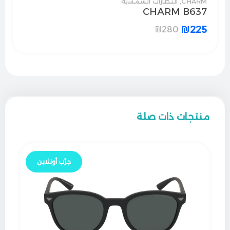
CHARM
,
النظارات الشمسية
CHARM B637
₪
225
₪
280
منتجات ذات صلة
جرّب أونلاين