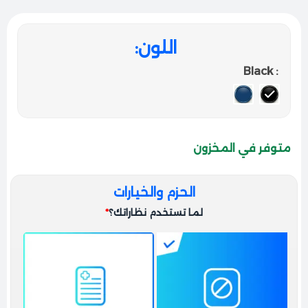
الأناقة والتفاصيل
إزالة
السر كله بيكمل في الهيكل السداسي الفريد اللي صار بصمة
مميزة في عالم الموضة؛ الأذرع الرفيعة بتحمل شعار ماركة
اللون
“Ray-Ban” المحفور بنعومة فائقة، هاد التفصيل بضيف
: Black
برستيج فوري لطلتك وبعكس ذوقك الرفيع ومواكبتك لأحدث
الصيحات العالمية.
المقاس والملاءمة
بفضل تصميمها الهندسي المتوازن وثباتها العالي، النظارة
متوفر في المخزون
بتقعد على الوجه بامتياز وما بتزحلق، وهي خيار مثالي
ومناسب جداً لأغلب أشكال الوجوه، وبتعطي جاذبية وتحديد
كول خاص لملامح الوجوه المستديرة والبيضاوية.
الحزم والخيارات
لما تستخدم نظاراتك؟
*