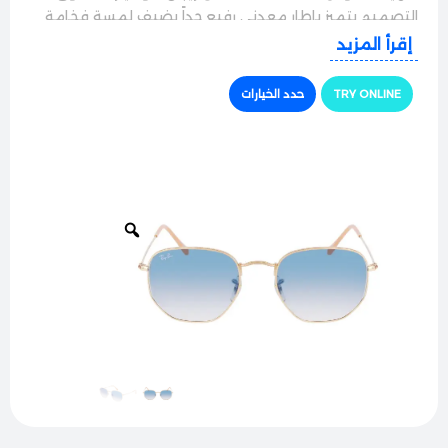
التصميم بتميز بإطار معدني رفيع جداً بضيف لمسة فخامة
وأصالة فورية لكشختك الكاجوال والرسمية، وبتناسب بامتياز
إقرأ المزيد
السواقة وكل مشاويرك اليومية.
TRY ONLINE
حدد الخيارات
الجودة والراحة
النظارة مصنوعة بحرفية عالية من مواد معدنية ممتازة
خفيفة الوزن ومتينة جداً ومقاومة للصدأ لتضمن لك
استدامة بامتياز. مجهزة بوسادات أنف ناعمة وقابلة للتعديل
وأطراف أذرع بلاستيكية مريحة تضمن قعود النظارة على
الوجه بثبات كامل وبدون أي ثقل.
حماية وأداء ممتاز
مجهزة بعدسات ريبان الزجاجية الأصلية الشهيرة بنقائها
الفائق، بتضمن حماية كاملة 100% من أشعة الشمس
والأشعة فوق البنفسجية الضارة. العدسات بتعمل بكفاءة
على تصفية التوهج القوي ومنع انعكاسات الضوء المزعجة
لتشوف كل شي بوضوح تام وتريّح عينك بامتياز وقت
السواقة.