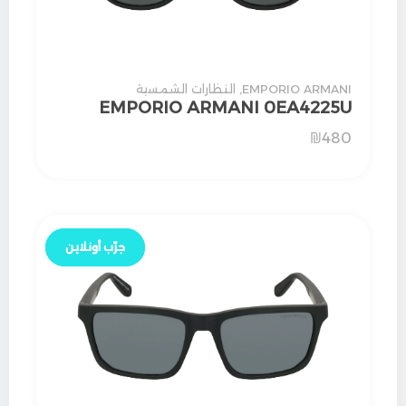
EMPORIO ARMANI
,
النظارات الشمسية
EMPORIO ARMANI 0EA4225U
₪
480
جرّب أونلاين
جرّب أونلاين