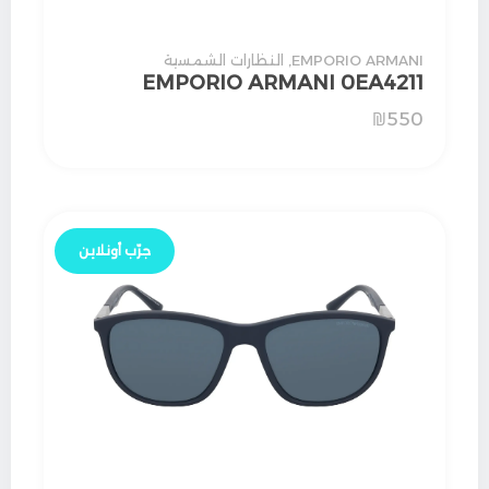
EMPORIO ARMANI
,
النظارات الشمسية
EMPORIO ARMANI 0EA4211
₪
550
جرّب أونلاين