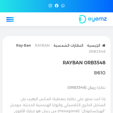
الرئيسية
النظارات الشمسية
RAYBAN
Ray-Ban
0RB3548
RAYBAN 0RB3548
₪
610
نظارة
ريبان (0RB3548)
إذا كنت بتدور على نظارة بتعطيك المكس الرهيب بين
الستايل الدائري الكلاسيكي والزوايا الهندسية الحديثة، موديل
“الهيكساغونال” (Hexagonal) من ريبان هو خيارك الأقوى.