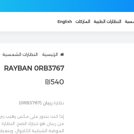
مسية
النظارات الطبية
الماركات
English
الرئيسية
النظارات الشمسية
RAYBAN 0RB3767
₪
540
نظارة
ريبان (0RB3767)
إذا كنت بتدور على مكس رهيب بين
من ريبان هو خيارك الصح. النظارة
الموضة الشبابية الكاجوال، وبتع