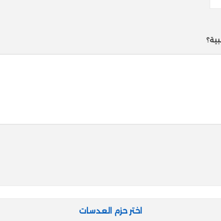
ية؟
اختر حزم العدسات