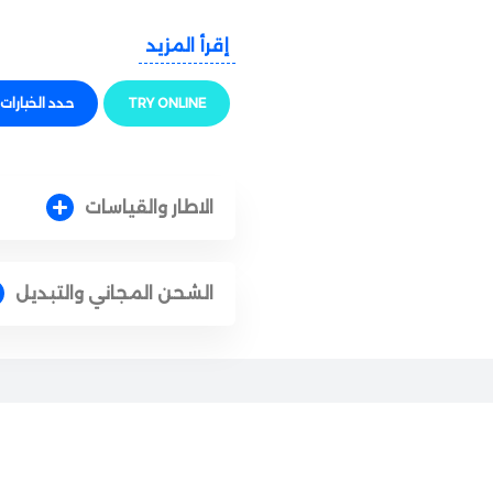
الجودة والراحة
إقرأ المزيد
النظارة بتيجي بإطار معدني رفيع و
العالية عشان تلبسها لساعات طويل
TRY ONLINE
حدد الخيارات
للتعديل بتضمن لك ثباتاً بامتياز و
حماية وأداء ممتاز
الاطار والقياسات
الشمس والأشعة فوق البنفسجية ا
والأشعة المزعجة عشان تريّح الع
الشحن المجاني والتبديل
الأناقة والتفاصيل
التميز كله بيكمل في البساطة الرا
“Ray-Ban” المحفور بدقة،
بدون مبالغة وبعكس ذوقك الشباب
المقاس والملاءمة
بفضل تصميمها الهندسي المتقن وخف
بدون ما تزحلق، وهي خيار مثالي 