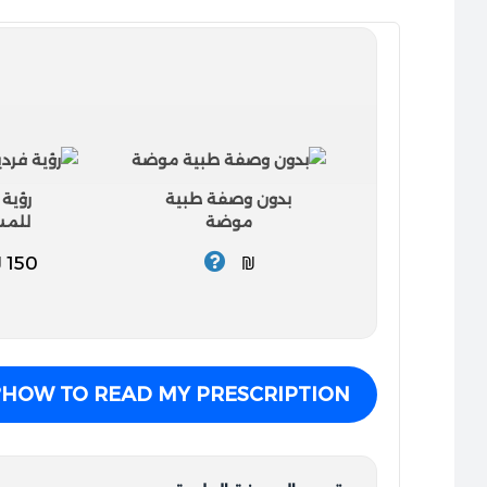
بدون وصفة طبية
رؤية 
موضة
للمس
150 ₪
₪
HOW TO READ MY PRESCRIPTION?