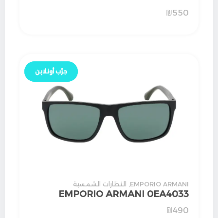
₪
550
جرّب أونلاين
جرّب أونلاين
EMPORIO ARMANI
,
النظارات الشمسية
EMPORIO ARMANI 0EA4033
₪
490