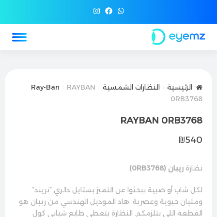
الرئيسية
النظارات الشمسية
RAYBAN
Ray-Ban
0RB3768
RAYBAN 0RB3768
₪
540
نظارة
ريبان (0RB3768)
لكل شاب أو صبية ببحثوا عن التميز بستايل دائري “تريند”
ومليان حيوية وعصرية، هاد الموديل الهندسي من ريبان هو
القطعة اللي بتلزمكم. النظارة بتعطي طابع شبابي كول