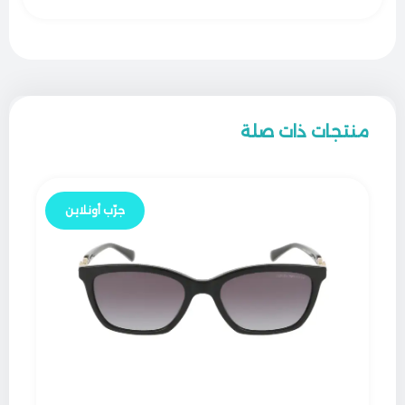
منتجات ذات صلة
جرّب أونلاين