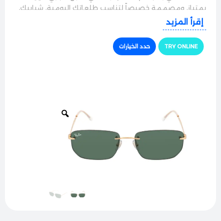
بمتياز، ومصممة خصيصاً لتناسب طلعاتك اليومية، شبابيك،
وسواقتك بطلة لافتة جداً وبخطف الأنظار وين ما رحت.
إقرأ المزيد
الجودة والراحة
TRY ONLINE
حدد الخيارات
النظارة بتيجي بإطار معدني متين وخفيف الوزن في نفس
الوقت، ومصنوع بحرفية عالية من مواد نخب أول مقاومة
للصدأ. التصميم بضمن لك قعود مريح وثبات فائق على
الوجه بفضل وسادات الأنف المرنة وأطراف الأذرع الناعمة،
يعني بتنساها على وجهك من كثر الراحة.
حماية وأداء ممتاز
مجهزة بعدسات ريبان الزجاجية الأصلية الشهيرة بنقائها
الفائق، بتضمن حماية كاملة 100% من أشعة الشمس
والأشعة فوق البنفسجية الضارة، وبتعمل بكفاءة على حجب
التوهج القوي والأشعة المزعجة المنعكسة عن الطرق
لتشوف كل شي بوضوح تام وتريّح عينك بامتياز وقت
السواقة.
الأناقة والتفاصيل