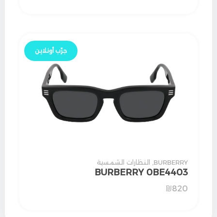
جرّب أونلاين
BURBERRY
,
النظارات الشمسية
BURBERRY 0BE4403
₪
820