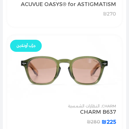
ACUVUE OASYS® for ASTIGMATISM
₪
270
جرّب أونلاين
CHARM
,
النظارات الشمسية
CHARM B637
₪
225
₪
280