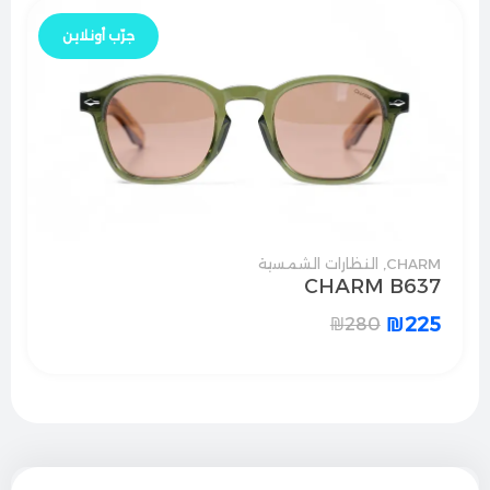
جرّب أونلاين
CHARM
,
النظارات الشمسية
CHARM B637
₪
225
₪
280