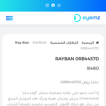
الرئيسية
النظارات الشمسية
RAYBAN
Ray-Ban
0RB4457D
RAYBAN 0RB4457D
₪
480
نظارة
ريبان (0RB4457D)
إذا كنت بتدور على نظارة بتعطيك ستايل “أوفر سايز”
(Oversized) عريض ومليان هيبة وجرأة، هاد الموديل المربع
من ريبان هو خيارك الأقوى. التصميم مصمم خصيصاً للشباب