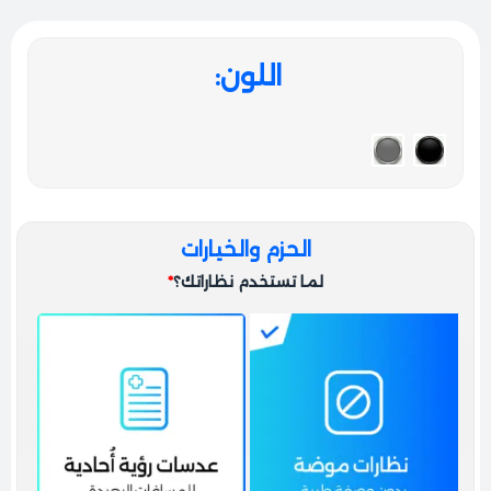
القوية اللي بتحمل شعار ماركة “Ray-Ban” بطريقة عصرية
وبارزة، هاد المزيج بضيف برستيج فوري لطلتك وبعكس
ذوقك الرفيع والمنظم اللي ببين من أول نظرة في كل مشوار
اللون
وسواقة.
المقاس والملاءمة
النظارة بتيجي بمقاسات مدروسة بدقة لتناسب تفاصيل الوجه
العريضة لتعطي تناسقاً هندسياً مريحاً وثباتاً عالياً جداً على
الوجه، وهي مناسبة ومثالية جداً لأصحاب الوجوه المتوسطة
الحزم والخيارات
والعريضة، وبتعطي تحديد كول وجاذبية خاصة للوجوه
المستديرة والبيضاوية.
لما تستخدم نظاراتك؟
*