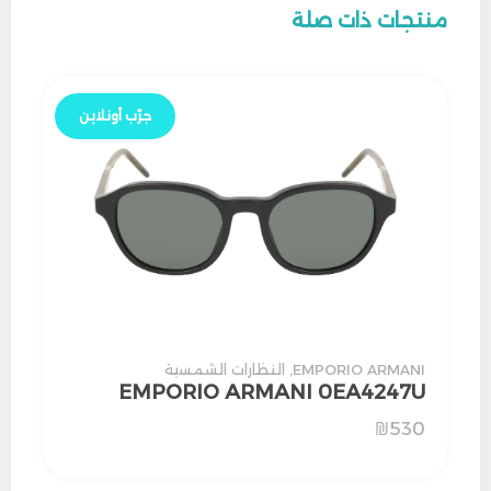
منتجات ذات صلة
جرّب أونلاين
EMPORIO ARMANI
,
النظارات الشمسية
EMPORIO ARMANI 0EA4247U
₪
530