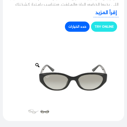
اللي بحبوا الحضور البارز والملفت، وبتناسب بامتياز كشختك
اليومية، شغلك، وسواقتك ببرستيج لا يقاوم.
إقرأ المزيد
الجودة والراحة
TRY ONLINE
حدد الخيارات
النظارة بتيجي بإطار كامل عريض ومتين جداً، مصنوع من
مواد ممتازة نخب أول بتتحمل الاستخدام اليومي القوي،
وبالرغم من قوة التصميم إلا إنها تمتاز بوزن مدروس وما
بتعمل أي ضغط ورا الأذنين أو على الأنف، وبتضمن لك راحة
تامة طول فترة اللبس.
حماية وأداء ممتاز
مجهزة بعدسات ريبان الأصلية فائقة النقاء بتوفر حماية
كاملة 100% من أشعة الشمس والأشعة فوق البنفسجية
الضارة، وبتعمل بكفاءة عالية على حجب التوهج القوي
والأشعة المزعجة لتشوف كل شي بوضوح تام ونقاء بامتياز
وتريّح عينك بالكامل وقت السواقة.
الأناقة والتفاصيل
فخامة وأصالة الماركة بتنعكس بوضوح في تصميم الأذرع