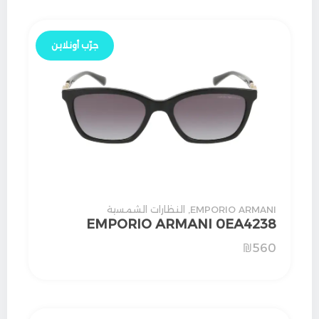
جرّب أونلاين
EMPORIO ARMANI
,
النظارات الشمسية
EMPORIO ARMANI 0EA4238
₪
560