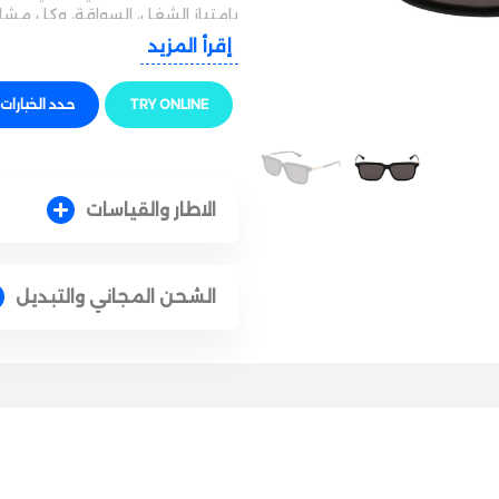
بامتياز الشغل، السواقة، وكل مشا
إقرأ المزيد
الجودة والراحة
النظارة بتيجي بإطار كامل مصنوع 
TRY ONLINE
حدد الخيارات
المتانة وتحمل الاستخدام اليومي ال
وما بتعمل أي ضغط على الأنف لت
حماية وأداء ممتاز
الاطار والقياسات
الشمس والأشعة فوق البنفسجية ا
القوي والأشعة المزعجة لتشوف كل
الشحن المجاني والتبديل
السواقة.
الأناقة والتفاصيل
التميز كله بيكمل في اللمسة الفخ
اللمسة المعدنية الذهبية الشهيرة 
لمسة أصالة وفخامة فورية لكشخ
المقاس والملاءمة