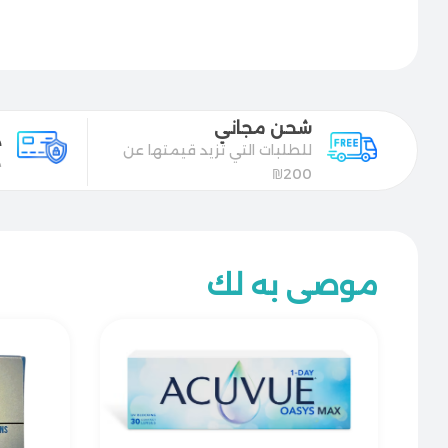
شحن مجاني
د
للطلبات التي تزيد قيمتها عن
د
200₪
موصى به لك