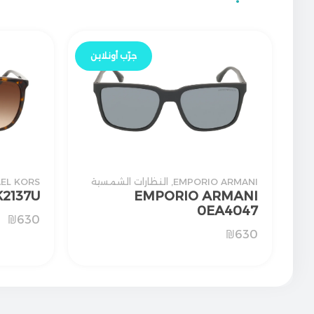
جرّب أونلاين
EMPORIO ARMANI
,
النظارات الشمسية
EL KORS
2137U
EMPORIO ARMANI
0EA4047
₪
630
₪
630