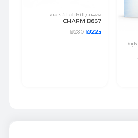
CHARM
,
النظارات الشمسية
CHARM B637
₪
225
₪
280
طبية