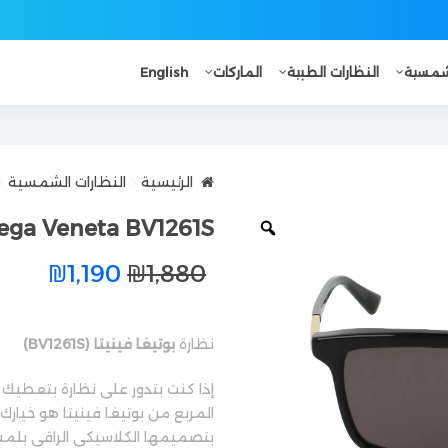
لشمسية
النظارات الطبية
الماركات
English
الرئيسية
النظارات الشمسية
ega Veneta BV1261S
₪
1,190
₪
1,880
نظارة
بوتيغا فينيتا (BV1261S)
إذا كنت بتدور على نظارة بتعطيك س
المربع من بوتيغا فينيتا هو خيار
بتصميمها الكلاسيكي الراقي بلمس