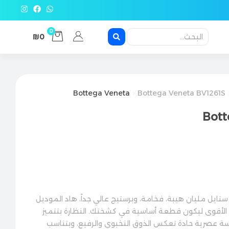
0
₪0
Bottega Veneta
Bottega Veneta BV1261S
Bott
تايل مليان هيبة، فخامة، وبرستيج عالي جداً، هاد الموديل
ك الأقوى ليكون قطعة أساسية في كشختك. النظارة بتتميز
ة عصرية حادة تعكس الذوق النخبوي والرفيع، وبتناسب