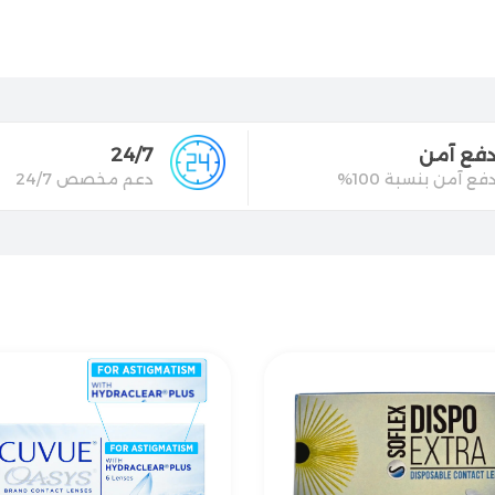
بفضل تصميمها الهندسي المتقن وم
بثبات كامل، وهي مناسبة جداً وم
وجاذبية خاصة لملامح الوجه الدائري
فع آمن
24/7
فع آمن بنسبة 100%
دعم مخصص 24/7