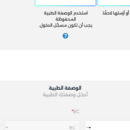
 أرسلها لاحقًا
استخدم الوصفة الطبية
لماذا تختار DAILIES TOTAL1™؟
المحفوظة
يجب أن تكون مسجّل الدخول.
✔
العدسة اليومية الأكثر توصية م
✔
حتى 16 ساعة من الراحة
✔
عدسة جديدة كل يوم
لصحة الع
✔
تدفق أكسجين فائق
لصحة العي
✔
مثالية للعيون الحساسة أو الجا
خيارات العبوة:
30 عدسة (تكفي لشهر واحد)
الوصفة الطبية
أدخل وصفتك الطبية
مثالية لـ:
*
BC
✔ الراغبين في عدسات يومية فاخر
✔ مرتدي العدسات الذين يعانون 
✔ الأنماط الحياتية النشطة