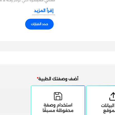
إقرأ المزيد
المميزات الرئيسية:
حدد الخيارات
المادة:
ديلفيلكون أ (تقنية التدر
المحتوى المائي:
33% (القلب) إلى أكثر من 80% (السطح)
نفاذية الأكسجين:
156 (تهوية فائقة)
القطر:
14.1 مم
نصف قطر الانحناء:
8.5 مم
الحماية من الأشعة:
فئة 1 (>90% UVA، >99% UVB)
الاستبدال:
يومي
أضف وصفتك الطبية
*
تقنيات مبتكرة:
✔
تصميم التدرج المائي
– ترطيب سط
✔
تقنية TriComfort™
للراحة طوال
✔
تصميم حواف دقيق
لارتداء مري
✔
سطح مقاوم للترسبات