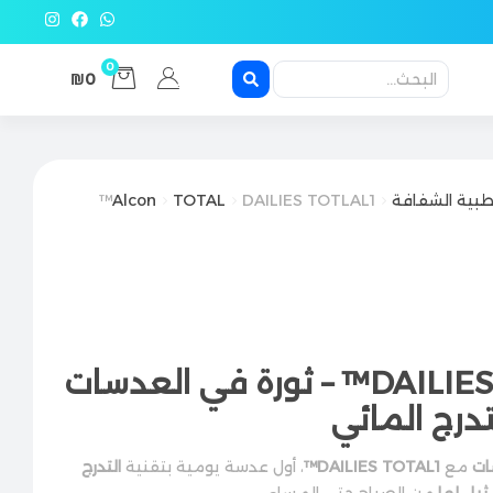
0
₪0
طبية الشفافة
DAILIES TOTLAL1™
TOTAL
Alcon
عدسات DAILIES TOTAL1™ – ثورة في العدسات
تدرج المائي
ات
مع
DAILIES TOTAL1™
، أول عدسة يومية بتقنية
التدرج
مثيل لها
من الصباح حتى المساء.