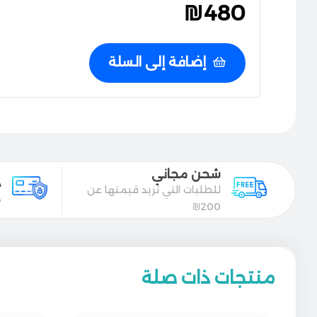
₪
480
إضافة إلى السلة
شحن مجاني
د
للطلبات التي تزيد قيمتها عن
د
200₪
منتجات ذات صلة