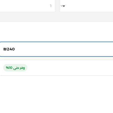
₪
240
وفر حتى 10%