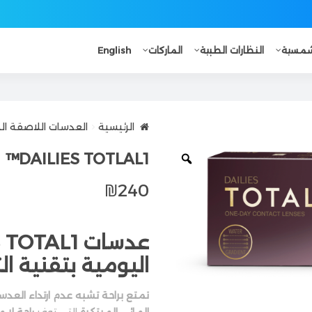
لشمسية
النظارات الطبية
الماركات
English
الرئيسية
العدسات اللاصقة ال
DAILIES TOTLAL1™
₪
240
اليومية بتقنية ال
تمتع براحة تشبه عدم ارتداء العدس
المائي المبتكرة
التي توفر
راحة لا 