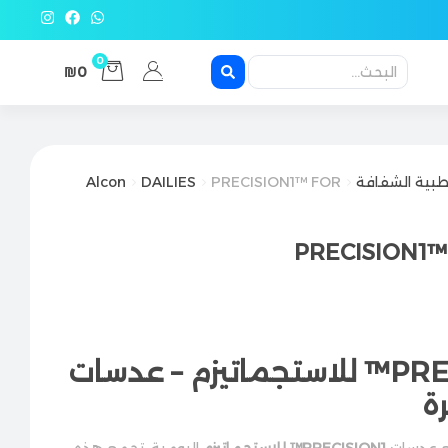
0
₪0
طبية الشفافة
PRECISION1™ FOR
DAILIES
Alcon
PRECISION1™
عدسات PRECISION1™ للاستجماتيزم – عدسات
ة
 عدسات
PRECISION1™ للاستجماتيزم
اليومية. تجمع هذه