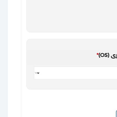
(OS)
*