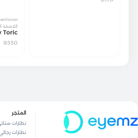
erVision™
اللاصقة ا
y Toric
₪
350
المتجر
نظارات ستات
نظارات رجالي