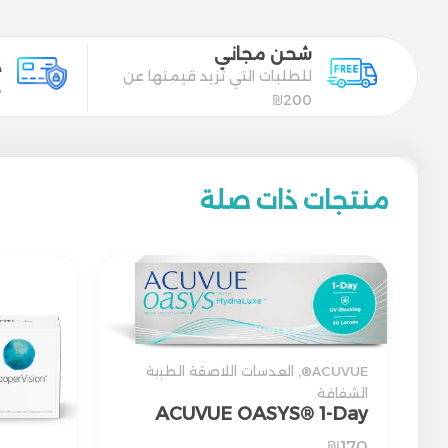
شحن مجاني
د
للطلبات التي تزيد قيمتها عن
د
200₪
منتجات ذات صلة
ACUVUE®
,
العدسات اللاصقة الطبية
الشفافة
ACUVUE OASYS® 1-Day
₪
170