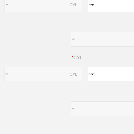
✔ الأنماط الحياتية النشطة
✔ مستخدمي الأجهزة الرقمية
✔ الراغبين في راحة فائقة
✔ مستخدمي عدسات توريك لأول 
يتطلب وصفة طبية سارية من اختص
*
CYL