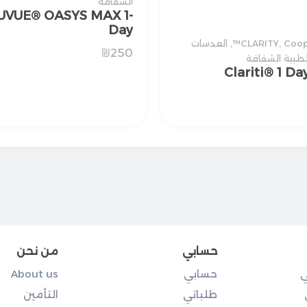
الشفافة
UVUE® OASYS MAX 1-
Day
Coop
,
CLARITY
,
العدسات
₪
250
لطبية الشفافة
Clariti® 1 Da
حسابي
من نحن
ي
حسابي
About us
طلباتي
التأمين