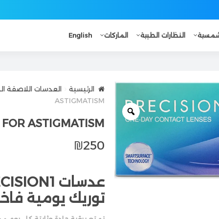
لشمسية
النظارات الطبية
الماركات
English
الرئيسية
العدسات اللاصقة ال
ASTIGMATISM
 FOR ASTIGMATISM
₪
250
توريك يومية فاخر
تمتع برؤية حادة وثابتة كل يوم
مع