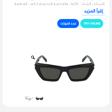
الستايل الشبابي الكول والفخامة النخبوية لتكون القطعة
الأساسية اللي بتكمل كشختك وبتلفت الأنظار في كل جمعة
إقرأ المزيد
ومشوار.
TRY ONLINE
حدد الخيارات
الجودة والراحة
النظارة بتيجي بإطار كامل مصنوع من أجود أنواع الأسيتات
الفاخر نخب أول بضمن لِك أعلى درجات المتانة والتحمل.
بالرغم من التصميم العصري البارز، إلا إنها مصممة بوزن
خفيف ومريح جداً على الوجه، وما بسبّب أي ضغط على الأنف
أو خلف الأذنين لراحة كاملة طول اليوم.
حماية وأداء ممتاز
مجهزة بعدسات أصلية راقية وعالية النقاء بتوفر حماية
كاملة 100% من أشعة الشمس والأشعة فوق البنفسجية
الضارة. العدسات بتعمل بكفاءة على حجب التوهج المزعج
لتشوف كل شي بوضوح تام وتريّح العين بالكامل في الأيام
المشمسة ووقت السواقة.
الأناقة والتفاصيل