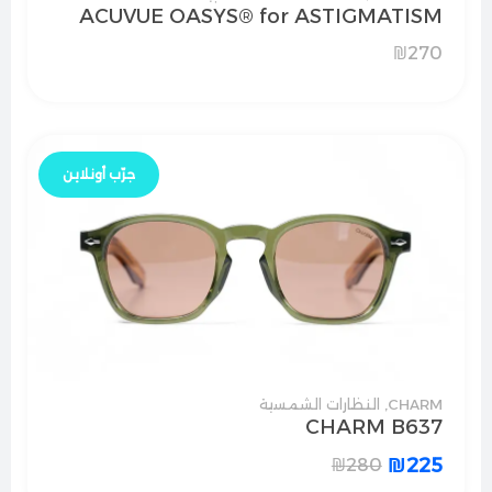
ACUVUE OASYS® for ASTIGMATISM
₪
270
جرّب أونلاين
CHARM
,
النظارات الشمسية
CHARM B637
₪
225
₪
280