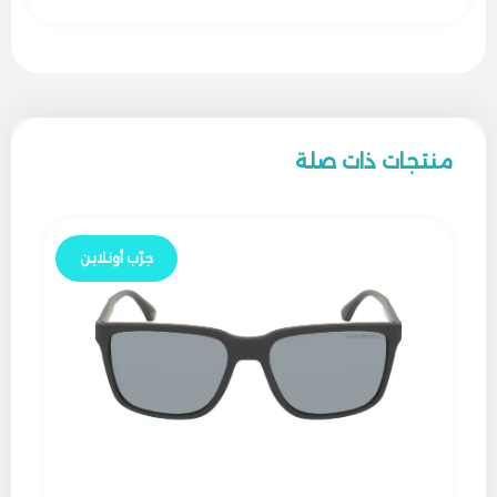
منتجات ذات صلة
جرّب أونلاين