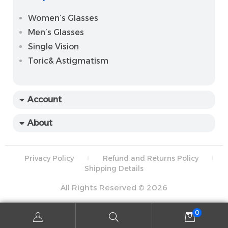
Women’s Glasses
Men’s Glasses
Single Vision
Toric& Astigmatism
Account
About
Privacy Policy
Refund and Returns Policy
Shipping Details
All Rights Reserved © 2026
0