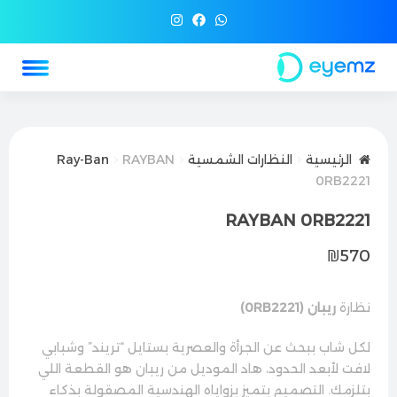
الرئيسية
النظارات الشمسية
RAYBAN
Ray-Ban
0RB2221
RAYBAN 0RB2221
₪
570
نظارة
ريبان (0RB2221)
لكل شاب ببحث عن الجرأة والعصرية بستايل “تريند” وشبابي
لافت لأبعد الحدود، هاد الموديل من ريبان هو القطعة اللي
بتلزمك. التصميم بتميز بزواياه الهندسية المصقولة بذكاء