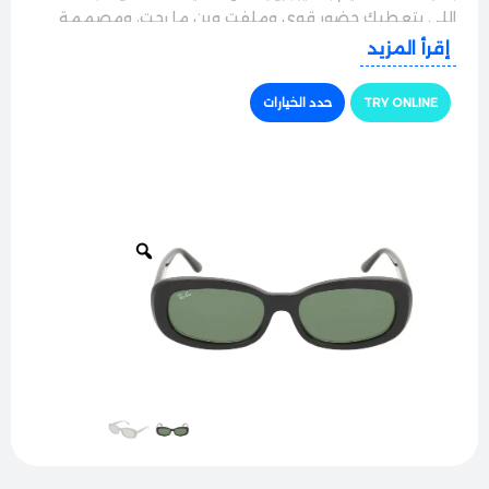
اللي بتعطيك حضور قوي وملفت وين ما رحت، ومصممة
خصيصاً لتناسب مشاويرك اليومية، جمعاتك، وسواقتك بطلة
إقرأ المزيد
مليانة ثقة.
TRY ONLINE
حدد الخيارات
الجودة والراحة
النظارة بتيجي بإطار كامل متين وقوي جداً مصنوع من مواد
عالية الجودة، وبالرغم من قوة التصميم البارز للإطار، إلا إنه
بيتميز بخفة وزن مريحة على الوجه، وما بسبّب أي ضغط أو
إزعاج خلف الأذنين أو على الأنف، وبضمن لك راحة تامة طول
فترة اللبس.
حماية وأداء ممتاز
مجهزة بعدسات ريبان الأصلية فائقة النقاء والجودة بتوفر
حماية كاملة 100% من أشعة الشمس والأشعة فوق
البنفسجية الضارة. العدسات بتعمل بكفاءة عالية على حجب
التوهج القوي والأشعة المزعجة لتشوف كل شي بوضوح تام
ونقاء بامتياز وتريّح عينك بالكامل وقت السواقة في الشمس.
الأناقة والتفاصيل