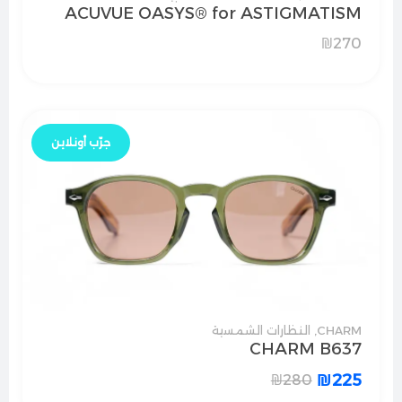
ACUVUE OASYS® for ASTIGMATISM
₪
270
جرّب أونلاين
CHARM
,
النظارات الشمسية
CHARM B637
₪
225
₪
280