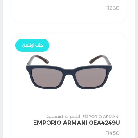
₪
630
جرّب أونلاين
جرّب أونلاين
EMPORIO ARMANI
,
النظارات الشمسية
EMPORIO ARMANI 0EA4249U
₪
450