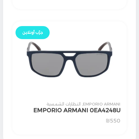
جرّب أونلاين
EMPORIO ARMANI
,
النظارات الشمسية
EMPORIO ARMANI 0EA4248U
₪
550