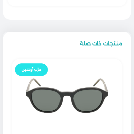
منتجات ذات صلة
جرّب أونلاين