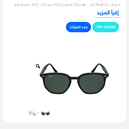
عشان تحافظ على هيبتك وبرستيجك بستايل كول ومشابه
لإطلالات المشاهير.
إقرأ المزيد
الجودة والراحة
TRY ONLINE
حدد الخيارات
النظارة بتيجي بإطار كامل مصنوع من مادة الأسيتات الفاخرة
نخب أول بتمتاز بخفة الوزن العالية والقدرة العالية على تحمل
الاستخدام اليومي. الإطار مصمم بعناية فائقة ليقعد على
الوجه براحة تامة وبدون ما يسبب أي ثقل أو علامات على
الأنف حتى مع اللبس المستمر لساعات طويلة.
حماية وأداء ممتاز
مجهزة بعدسات ريبان الأصلية فائقة النقاء بتوفر حماية
كاملة ومثالية 100% من أشعة الشمس والأشعة فوق
البنفسجية الضارة، وبتعمل بكفاءة على تصفية التوهج
القوي والأشعة المزعجة لتضمن لك رؤية واضحة ونقية جداً
ومريحة للعين وقت السواقة في الشمس القوية.
الأناقة والتفاصيل
التصميم بتميز بالبساطة الراقية؛ الأذرع بتيجي متناسقة