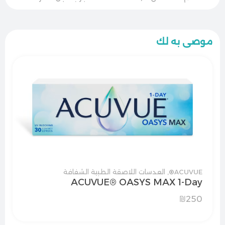
موصى به لك
ACUVUE®
,
العدسات اللاصقة الطبية الشفافة
ACUVUE® OASYS MAX 1-Day
₪
250