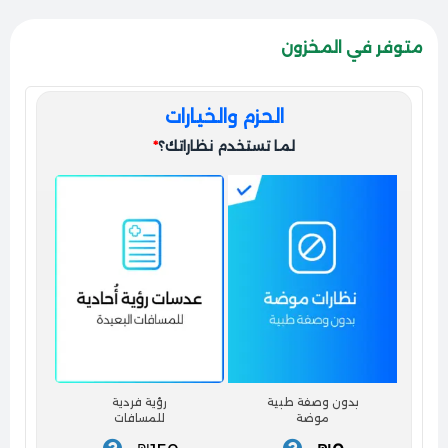
وانسيابية وبتحمل شعار ماركة “Ray-Ban” المعدني البارز
بشكل ناعم وفخم، هاد التفصيل بضيف لمسة أصالة فورية
متوفر في المخزون
لكشختك وبعكس ذوقك الرفيع والشبابي المنطلق.
المقاس والملاءمة
الحزم والخيارات
بتيجي النظارة بمقاسات مدروسة بدقة لتعطي ثباتاً ممتازاً
لما تستخدم نظاراتك؟
*
وتناسقاً مريحاً يناسب تفاصيل الوجه، وهي خيار مثالي
ومناسب جداً لأصحاب الوجوه المربعة والمستطيلة
والبيضاوية لأنها بتعطي توازن ونعومة كول لملامح الوجه
البارزة.
بدون وصفة طبية
رؤية فردية
موضة
للمسافات