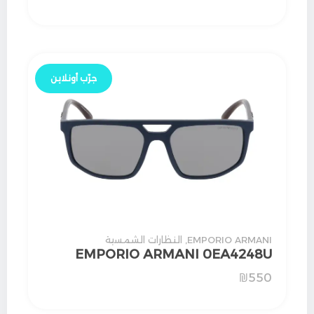
جرّب أونلاين
EMPORIO ARMANI
,
النظارات الشمسية
EMPORIO ARMANI 0EA4248U
₪
550