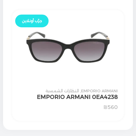
جرّب أونلاين
EMPORIO ARMANI
,
النظارات الشمسية
EMPORIO ARMANI 0EA4238
₪
560