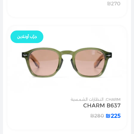
₪
270
جرّب أونلاين
CHARM
,
النظارات الشمسية
CHARM B637
₪
225
₪
280