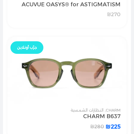
ACUVUE OASYS® for ASTIGMATISM
₪
270
جرّب أونلاين
CHARM
,
النظارات الشمسية
CHARM B637
₪
225
₪
280