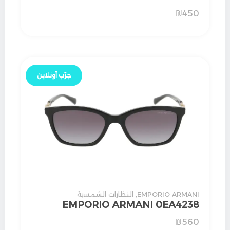
₪
450
جرّب أونلاين
EMPORIO ARMANI
,
النظارات الشمسية
EMPORIO ARMANI 0EA4238
₪
560