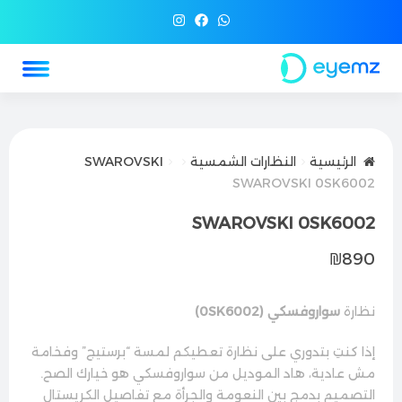
الرئيسية
النظارات الشمسية
SWAROVSKI
SWAROVSKI 0SK6002
SWAROVSKI 0SK6002
₪
890
نظارة
سواروفسكي (0SK6002)
إذا كنتِ بتدوري على نظارة تعطيكم لمسة “برستيج” وفخامة
مش عادية، هاد الموديل من سواروفسكي هو خيارك الصح.
التصميم بدمج بين النعومة والجرأة مع تفاصيل الكريستال