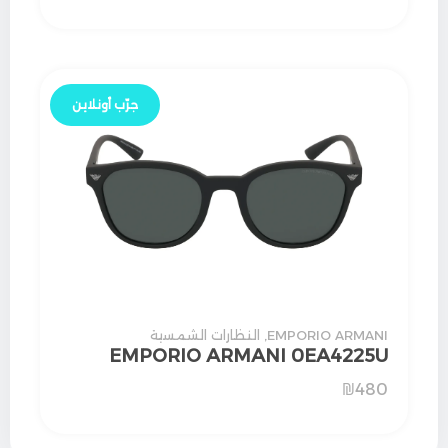
جرّب أونلاين
EMPORIO ARMANI
,
النظارات الشمسية
EMPORIO ARMANI 0EA4225U
₪
480