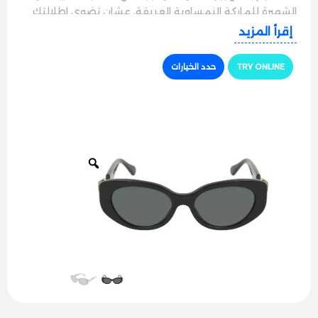
الشهيرة للماركة النمساوية العريقة، عشان تضوي إطلالتك
في كل مشوار وطلعة.
إقرأ المزيد
الجودة والراحة
TRY ONLINE
حدد الخيارات
النظارة بتيجي بإطار كامل بتصميم عيون القطة (أو البيضاوي
الانسيابي) المصنوع من مادة الأسيتات الفاخرة والممتازة.
ميزتها إنها بتعطي ملمس ناعم وجودة عالية بتبين من أول
نظرة، وبنفس الوقت الإطار خفيف ومريح جداً على الوجه
عشان تلبسيها لساعات طويلة بدون أي إزعاج.
حماية وأداء ممتاز
مجهزة بعدسات أصلية عالية النقاء بتوفر حماية كاملة
100% من أشعة الشمس والأشعة فوق البنفسجية الضارة.
العدسات بتعمل على تصفية التوهج القوي بامتياز عشان
تريّح العين بالكامل، خصوصاً وقت السواقة والطلعات تحت
الشمس.
الأناقة والتفاصيل
السر الرهيب بهاي النظارة هو التفاصيل؛ الأذرع العريضة